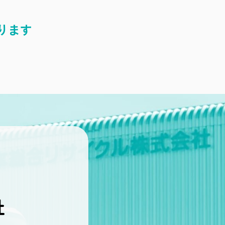
ります
社