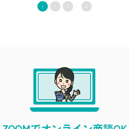
1
2
3
...
4
ZOOMでオンライン商談OK