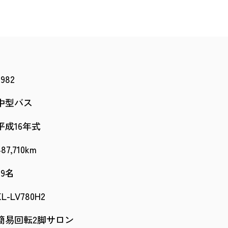
2982
中型バス
平成16年式
487,710km
29名
KL-LV780H2
簡易回転2脚サロン