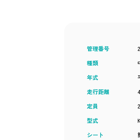
管理番号
種類
年式
走行距離
定員
型式
シート