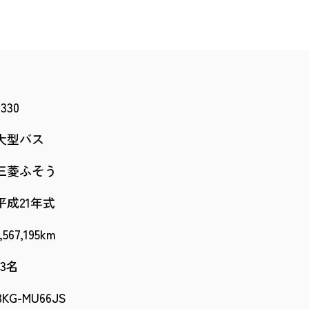
3330
大型バス
三菱ふそう
平成21年式
1,567,195km
53名
BKG-MU66JS