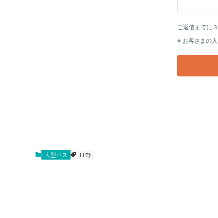
大型バス
日野