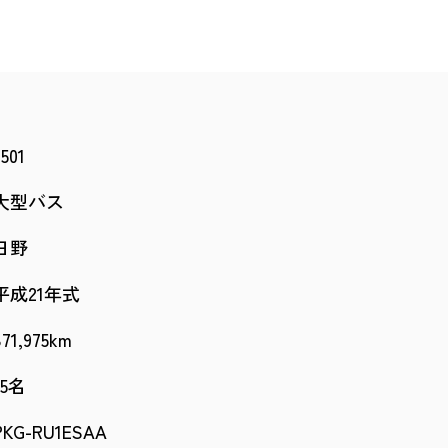
3501
大型バス
日野
平成21年式
871,975km
55名
PKG-RU1ESAA